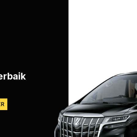
erbaik
ER