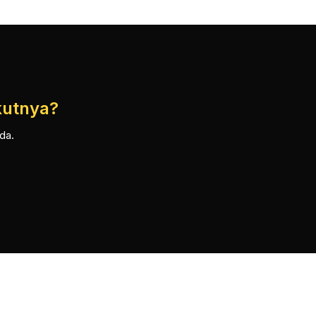
kutnya?
da.