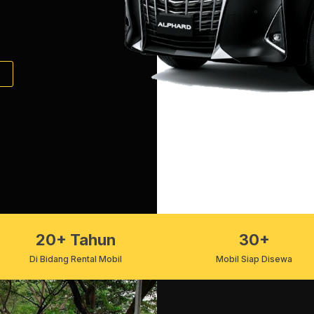
20+ Tahun
30+
Di Bidang Rental Mobil
Mobil Siap Disewa